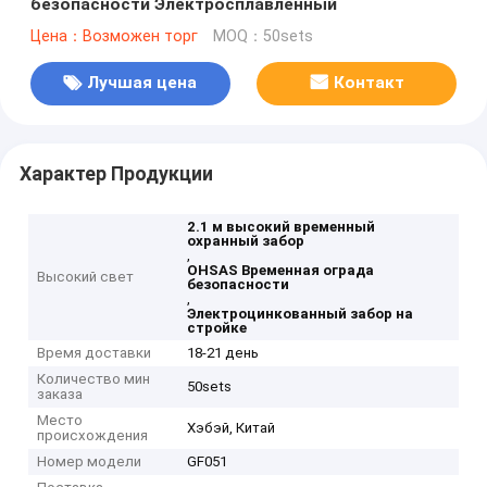
безопасности Электросплавленный
Цена：Возможен торг
MOQ：50sets
Лучшая цена
Контакт
Характер Продукции
2.1 м высокий временный
охранный забор
,
OHSAS Временная ограда
Высокий свет
безопасности
,
Электроцинкованный забор на
стройке
Время доставки
18-21 день
Количество мин
50sets
заказа
Место
Хэбэй, Китай
происхождения
Номер модели
GF051