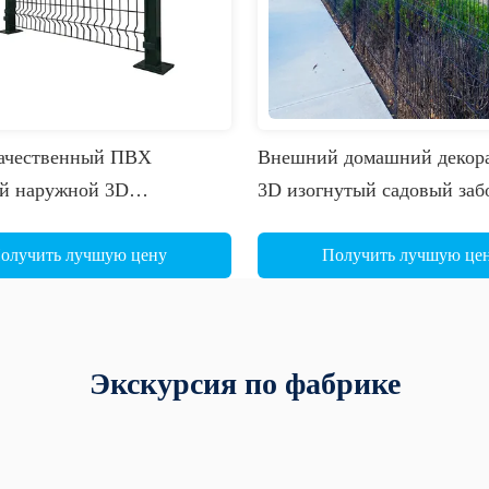
ачественный ПВХ
Внешний домашний декор
й наружной 3D
3D изогнутый садовый заб
ной сетки ограждения
Сварная проволочная сетк
становка оцинкованные
Безопасность Металлическ
олучить лучшую цену
Получить лучшую це
 проволочные сетки
Ферма Спорт Химическое 
ия панель для периметра
под давлением
ния
Экскурсия по фабрике