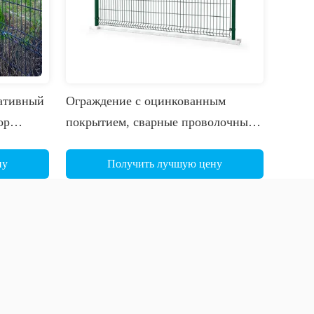
ативный
Ограждение с оцинкованным
ор
покрытием, сварные проволочные
а
сетки, PVC покрытые 3D изогнутые
ая рама
ограждения, панель для защиты
ну
Получить лучшую цену
дерево
дорог и садов