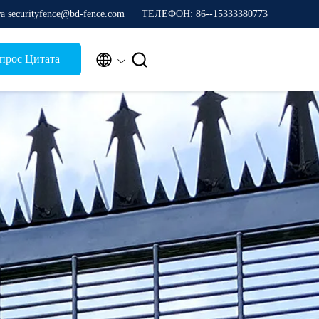
а securityfence@bd-fence.com
ТЕЛЕФОН: 86--15333380773


прос Цитата