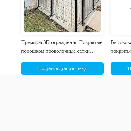
Премиум 3D ограждения Покрытые
Высокок
порошком проволочные сетки
покрыты
безопасности CE ISO ферма
проволоч
автомагистраль подстанции
легкая у
Получить лучшую цену
П
периметр 3D изгиба ограждения
сварные
панель
огражден
огражде