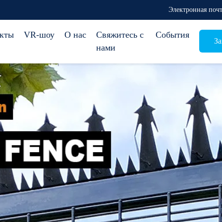
Электронная почт
кты
VR-шоу
О нас
Свяжитесь с
События
За
нами