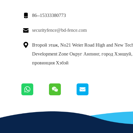

86--15333380773

securityfence@bd-fence.com

Второй этаж, No21 Weier Road High and New Tec
Development Zone Округ Анпинг, город Хэншуй,
провинция Хэбэй